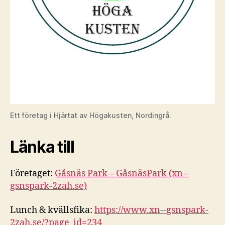
Ett företag i Hjärtat av Högakusten, Nordingrå.
Länka till
Företaget:
Gåsnäs Park – GåsnäsPark (xn--
gsnspark-2zah.se)
Lunch & kvällsfika:
https://www.xn--gsnspark-
2zah.se/?page_id=234