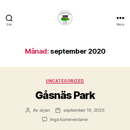
Sök
Meny
GåsnäsPark
Månad:
september 2020
Kategorier
UNCATEGORIZED
Gåsnäs Park
Av
orjan
september 10, 2020
Inläggsförfattare
Inläggsdatum
till
Inga kommentarer
Gåsnäs