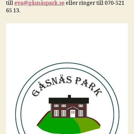
till
eva@gåsnäspark.se
eller ringer till 070-521
65 13.